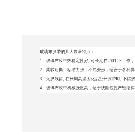
玻璃布胶带的几大显著特点：
1、玻璃布胶带热稳定性好, 可长期在200℃下工作
2、柔软耐撕，粘结力强，不易变形，适合于各种
3、无胶残留, 在长期高温固化后扯开胶带时, 不留
4、玻璃布胶带机械强度高，适于线圈包扎严密结实