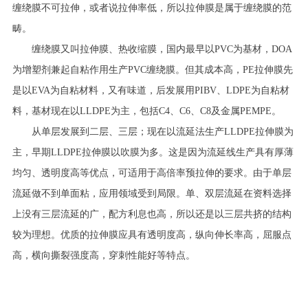
缠绕膜不可拉伸，或者说拉伸率低，所以拉伸膜是属于缠绕膜的范
畴。
缠绕膜又叫拉伸膜、热收缩膜，国内最早以PVC为基材，DOA
为增塑剂兼起自粘作用生产PVC缠绕膜。但其成本高，PE拉伸膜先
是以EVA为自粘材料，又有味道，后发展用PIBV、LDPE为自粘材
料，基材现在以LLDPE为主，包括C4、C6、C8及金属PEMPE。
从单层发展到二层、三层；现在以流延法生产LLDPE拉伸膜为
主，早期LLDPE拉伸膜以吹膜为多。这是因为流延线生产具有厚薄
均匀、透明度高等优点，可适用于高倍率预拉伸的要求。由于单层
流延做不到单面粘，应用领域受到局限。单、双层流延在资料选择
上没有三层流延的广，配方利息也高，所以还是以三层共挤的结构
较为理想。优质的拉伸膜应具有透明度高，纵向伸长率高，屈服点
高，横向撕裂强度高，穿刺性能好等特点。